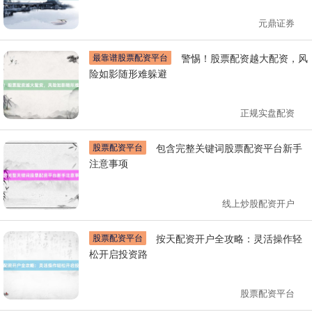
元鼎证券
最靠谱股票配资平台
警惕！股票配资越大配资，风
险如影随形难躲避
正规实盘配资
股票配资平台
包含完整关键词股票配资平台新手
注意事项
线上炒股配资开户
股票配资平台
按天配资开户全攻略：灵活操作轻
松开启投资路
股票配资平台