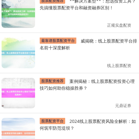
股票配资推荐
**解决方案型**：想选投资工具？
先搞懂股票配资平台和融资融券区别！
正规实盘配资
最靠谱股票配资平台
威揭晓：线上股票配资平台排
名前十深度解析
线上股票配资
股票配资推荐
案例揭秘：线上股票配资投资心理
技巧如何助你稳操胜券？
元鼎证券
股票配资平台
2024线上股票配资风险全解析：如
何筑牢防范堤坝？