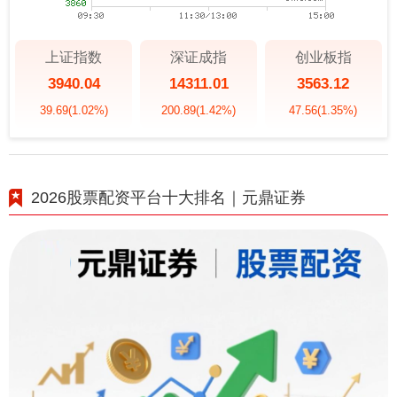
上证指数
深证成指
创业板指
3940.04
14311.01
3563.12
39.69
(1.02%)
200.89
(1.42%)
47.56
(1.35%)
2026股票配资平台十大排名｜元鼎证券