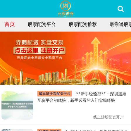
首页
股票配资平台
股票配资推荐
最靠谱股
最靠谱股票配资平台
**新手经验型**：深圳股票
配资平台初体验，新手必看的入门实操经验
线上炒股配资开户