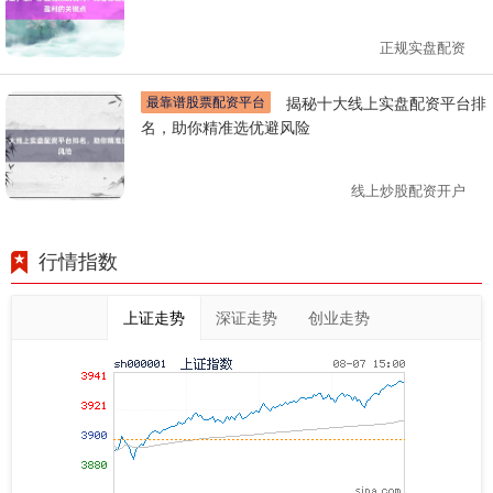
正规实盘配资
最靠谱股票配资平台
揭秘十大线上实盘配资平台排
名，助你精准选优避风险
线上炒股配资开户
行情指数
上证走势
深证走势
创业走势