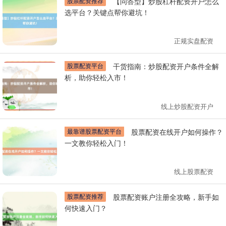
股票配资推荐
【问答型】炒股杠杆配资开户怎么
选平台？关键点帮你避坑！
正规实盘配资
股票配资平台
干货指南：炒股配资开户条件全解
析，助你轻松入市！
线上炒股配资开户
最靠谱股票配资平台
股票配资在线开户如何操作？
一文教你轻松入门！
线上股票配资
股票配资推荐
股票配资账户注册全攻略，新手如
何快速入门？