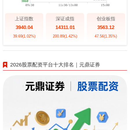
上证指数
深证成指
创业板指
3940.04
14311.01
3563.12
39.69
(1.02%)
200.89
(1.42%)
47.56
(1.35%)
2026股票配资平台十大排名｜元鼎证券