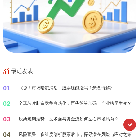
最近发表
01
《惊！市场暗流涌动，股票还能涨吗？悬念待解》
02
全球芯片制造竞争白热化，巨头纷纷加码，产业格局生变？
03
股票短期走势：技术面与资金流如何左右市场风向？
04
风险预警：多维度剖析股票后市，探寻潜在风险与应对之策