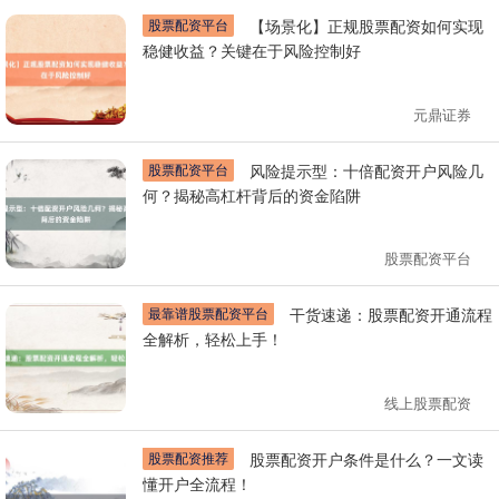
股票配资平台
【场景化】正规股票配资如何实现
稳健收益？关键在于风险控制好
元鼎证券
股票配资平台
风险提示型：十倍配资开户风险几
何？揭秘高杠杆背后的资金陷阱
股票配资平台
最靠谱股票配资平台
干货速递：股票配资开通流程
全解析，轻松上手！
线上股票配资
股票配资推荐
股票配资开户条件是什么？一文读
懂开户全流程！