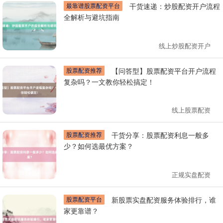
最靠谱股票配资平台
干货速递：炒股配资开户流程
全解析与避坑指南
线上炒股配资开户
股票配资推荐
【问答型】股票配资平台开户流程
复杂吗？一文教你轻松搞定！
线上股票配资
股票配资推荐
干货分享：股票配资利息一般多
少？如何选最优方案？
正规实盘配资
股票配资平台
新股票实盘配资服务体验排行，谁
家更靠谱？