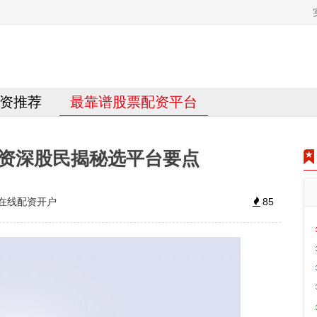
资推荐
最靠谱股票配资平台
资深股民揭秘选平台要点
在线配资开户
85