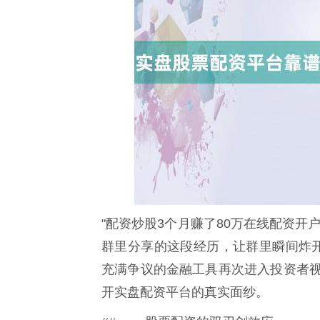
"配资炒股3个月赚了80万在线配资开
群里分享的这段经历，让群里瞬间炸
充满争议的金融工具再次进入投资者视
开实盘配资平台的真实面纱。