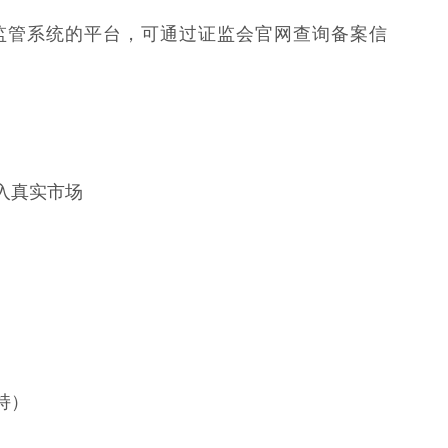
入监管系统的平台，可通过证监会官网查询备案信
入真实市场
持）