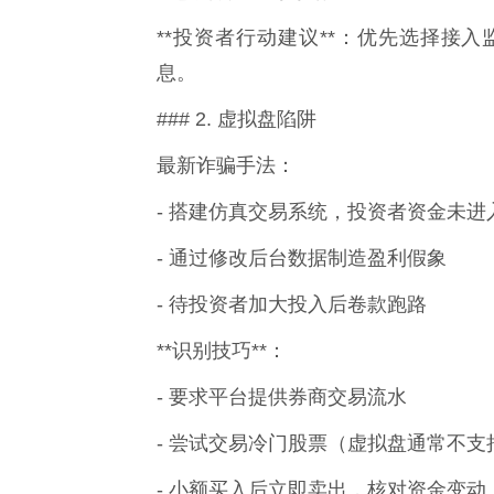
**投资者行动建议**：优先选择接
息。
### 2. 虚拟盘陷阱
最新诈骗手法：
- 搭建仿真交易系统，投资者资金未进
- 通过修改后台数据制造盈利假象
- 待投资者加大投入后卷款跑路
**识别技巧**：
- 要求平台提供券商交易流水
- 尝试交易冷门股票（虚拟盘通常不支
- 小额买入后立即卖出，核对资金变动