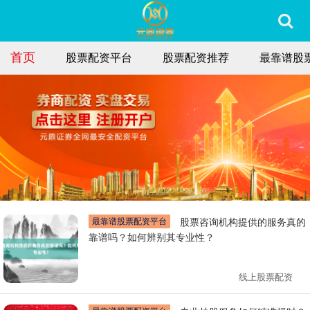
首页
股票配资平台
股票配资推荐
最靠谱股
最靠谱股票配资平台
股票咨询机构提供的服务真的
靠谱吗？如何辨别其专业性？
线上股票配资